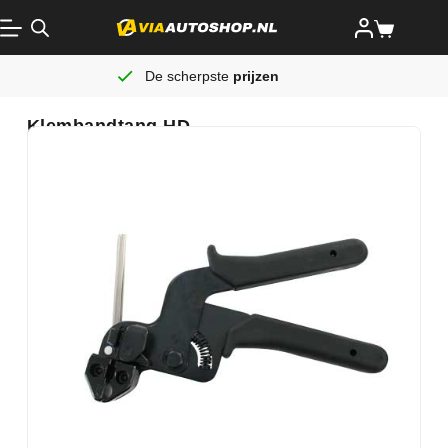
De scherpste
prijzen
Klembandtang HD