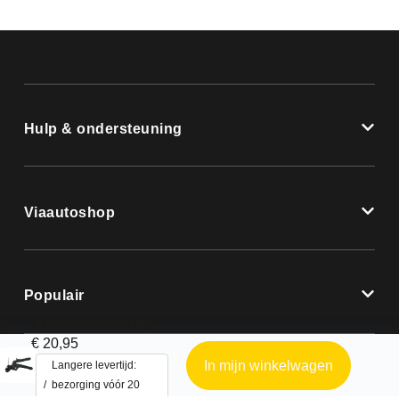
Hulp & ondersteuning
Viaautoshop
Populair
Klembandtang HD
€
20,95
In mijn winkelwagen
Langere levertijd:
bezorging vóór 20