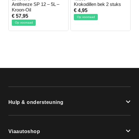
-
Antifreeze SP 12 – 5L –
Krokodillen bek 2 stuks
G
Kroon-Oil
€ 4,95
€
€ 57,95
Op voorraad
Op voorraad
Hulp & ondersteuning
Viaautoshop