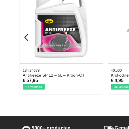
40.500
78.803
l
Krokodillen bek 2 stuks
Gevlo
€ 4,95
€ 50,
Op voorraad
Op voo
5000+ producten
Gemak