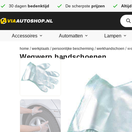
30 dagen
bedenktijd
De scherpste
prijzen
Altijd
Accessoires
Automatten
Lampen
/
/
/
/ w
home
werkplaats
persoonlijke bescherming
werkhandschoen
Wegwerp handschoenen