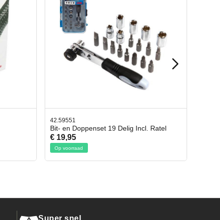
42.65998
cl. Ratel
Afbreekmes 2 stuks
€ 10,95
Op voorraad
Super snel