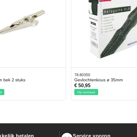
50
42.59551
chtenkous ø 35mm
Bit- en Doppenset 19 Delig In
95
€ 19,95
rraad
Op voorraad
kelijk betalen
Service voorop