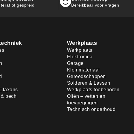
teraf of gespreid
Bereikbaar voor vragen
techniek
Werkplaats
es
Werkplaats
Elektronica
n
Garage
Kleinmateriaal
d
Gereedschappen
Solderen & Lassen
Claxons
Werkplaats toebehoren
d & pech
Oliën – vetten en
toevoegingen
Technisch onderhoud