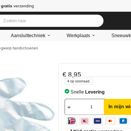
 gratis
verzending
Aansluittechniek
Werkplaats
Sneeuwke
egwerp handschoenen
€
8,95
4 op voorraad.
Snelle
Levering
In mijn w