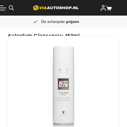
De scherpste
prijzen
Autoglym Glansspray 450ml