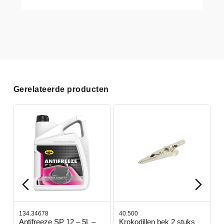
Gerelateerde producten
134.34678
40.500
7
-
Antifreeze SP 12 – 5L –
Krokodillen bek 2 stuks
G