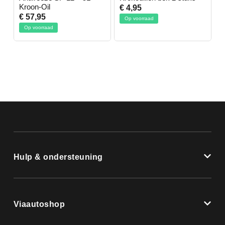
Kroon-Oil
€ 4,95
€
€ 57,95
Op voorraad
Op voorraad
Hulp & ondersteuning
Viaautoshop