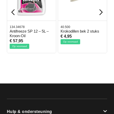
134.34678
40.500
7
-
Antifreeze SP 12 – 5L –
Krokodillen bek 2 stuks
G
Kroon-Oil
€ 4,95
€
€ 57,95
Op voorraad
Op voorraad
Hulp & ondersteuning