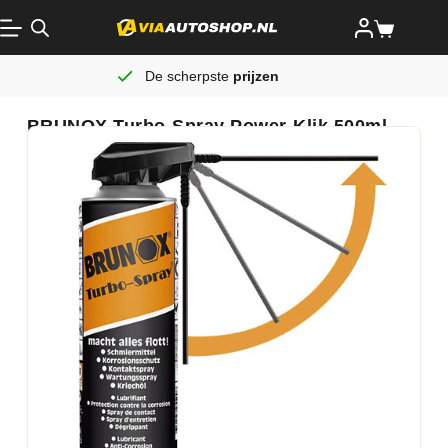
De scherpste
prijzen
BRUNOX Turbo-Spray Power-Klik 500ml