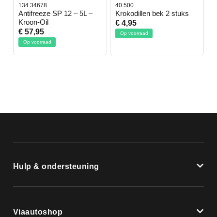
134.34678
40.500
7
-
Antifreeze SP 12 – 5L –
Krokodillen bek 2 stuks
G
Kroon-Oil
€ 4,95
€
€ 57,95
Op voorraad
Op voorraad
Hulp & ondersteuning
Viaautoshop