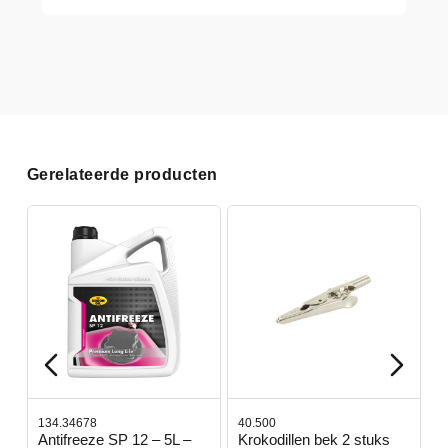
Gerelateerde producten
134.34678
40.500
7
-
Antifreeze SP 12 – 5L –
Krokodillen bek 2 stuks
G