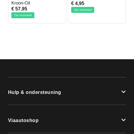
Kroon-Oil
€ 4,95
€
€ 57,95
Op voorraad
Op voorraad
Hulp & ondersteuning
Viaautoshop