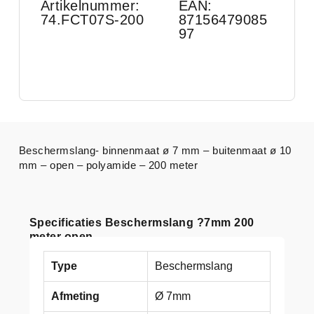
Artikelnummer:
EAN:
74.FCT07S-200
87156479085
97
Beschermslang- binnenmaat ø 7 mm – buitenmaat ø 10
mm – open – polyamide – 200 meter
Specificaties Beschermslang ?7mm 200
meter open
Type
Beschermslang
Afmeting
Ø 7mm