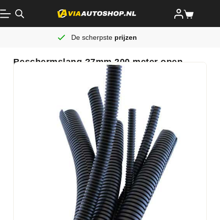
De scherpste
prijzen
Beschermslang ?7mm 200 meter open