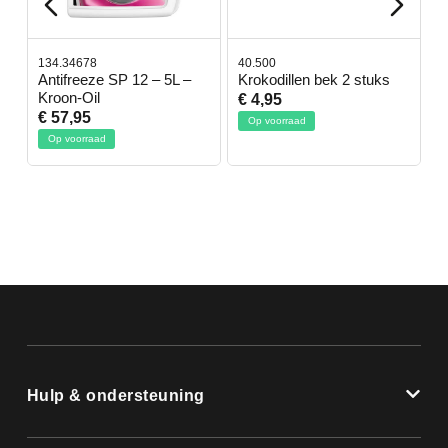
134.34678
40.500
7
-
Antifreeze SP 12 – 5L –
Krokodillen bek 2 stuks
G
Kroon-Oil
€ 4,95
€
€ 57,95
Op voorraad
Op voorraad
Hulp & ondersteuning