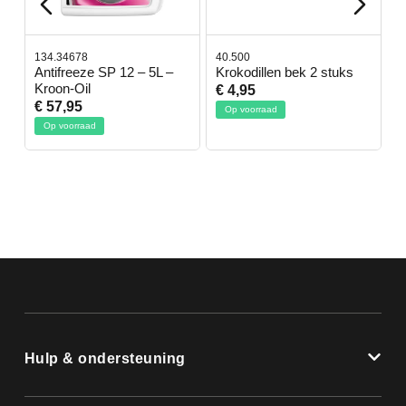
134.34678
40.500
7
-
Antifreeze SP 12 – 5L –
Krokodillen bek 2 stuks
G
Kroon-Oil
€ 4,95
€
€ 57,95
Op voorraad
Op voorraad
Hulp & ondersteuning