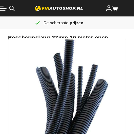
De scherpste
prijzen
Beschermslang ?7mm 10 meter open