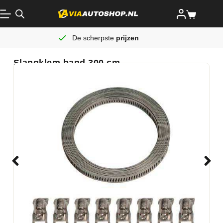
De scherpste
prijzen
Slangklem band 300 cm