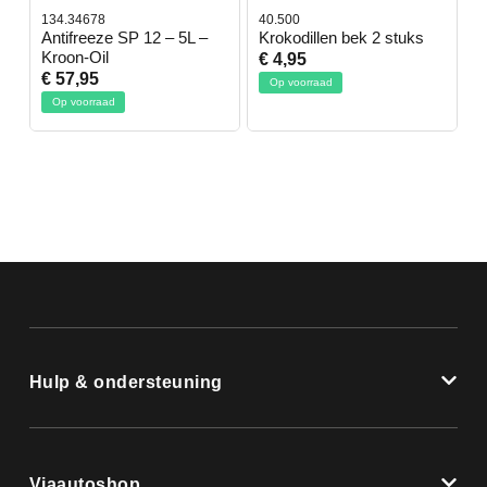
134.34678
40.500
7
-
Antifreeze SP 12 – 5L –
Krokodillen bek 2 stuks
G
Kroon-Oil
€ 4,95
€
€ 57,95
Op voorraad
Op voorraad
Hulp & ondersteuning
Viaautoshop