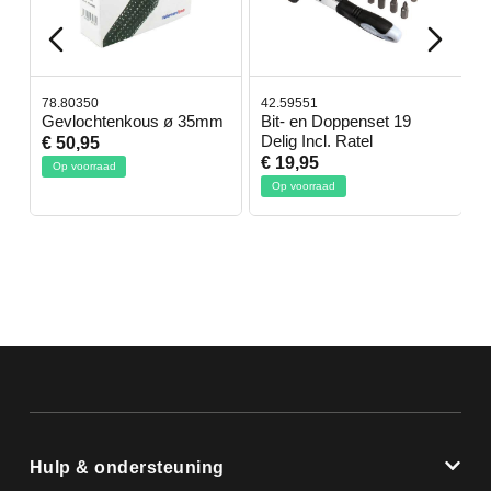
78.80350
42.59551
4
Gevlochtenkous ø 35mm
Bit- en Doppenset 19
A
Delig Incl. Ratel
€ 50,95
€
€ 19,95
Op voorraad
Op voorraad
Hulp & ondersteuning