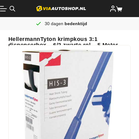
30 dagen
bedenktijd
HellermannTyton krimpkous 3:1
dispenserbox – 6/2 zwarte rol – 5 Meter