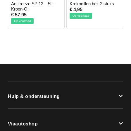
-
Antifreeze SP 12 – 5L –
Krokodillen bek 2 stuks
G
Kroon-Oil
€ 4,95
€
€ 57,95
Op voorraad
Op voorraad
Hulp & ondersteuning
Viaautoshop