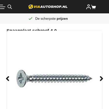
De scherpste
prijzen
Spaanplaat schroef 4.0