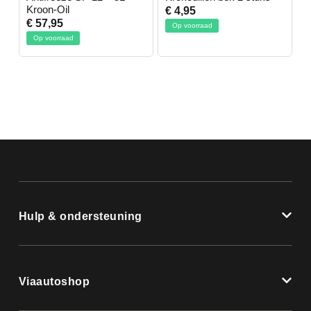
Kroon-Oil
€ 4,95
€
€ 57,95
Op voorraad
Op voorraad
Hulp & ondersteuning
Viaautoshop