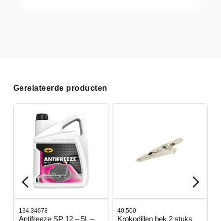
Gerelateerde producten
134.34678
40.500
7
-
Antifreeze SP 12 – 5L –
Krokodillen bek 2 stuks
G