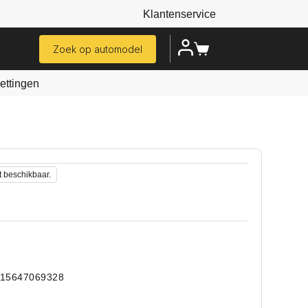
Klantenservice
Zoek op automodel
ttingen
t beschikbaar.
715647069328