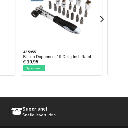
42.65998
l. Ratel
Afbreekmes 2 stuks
€ 10,95
Op voorraad
Super snel
Snelle levertijden