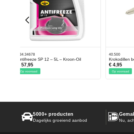
40.500
78.8035
Krokodillen bek 2 stuks
Gevloc
€ 4,95
€ 50,9
Op voorraad
Op voor
5000+ producten
Gemak
Dagelijks groeiend aanbod
Nu, ach