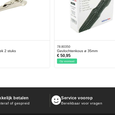
0
42.59551
htenkous ø 35mm
Bit- en Doppenset 19 Delig Inc
5
€ 19,95
raad
Op voorraad
kelijk betalen
Service voorop
teraf of gespreid
Bereikbaar voor vragen