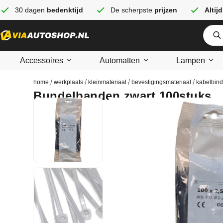
30 dagen
bedenktijd
De scherpste
prijzen
Altijd
Accessoires
Automatten
Lampen
/
/
/
/
home
werkplaats
kleinmateriaal
bevestigingsmateriaal
kabelbind
Bundelbanden zwart 100stuks