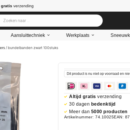
 gratis
verzending
Aansluittechniek
Werkplaats
Sneeuwke
/ bundelbanden zwart 100stuks
ers
Dit product is nu niet op voorraad en nie
Altijd gratis
verzending
30 dagen
bedenktijd
Meer dan
5000 producten
Artikelnummer: 74.10025
EAN: 8