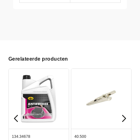
Gerelateerde producten
134.34678
40.500
7