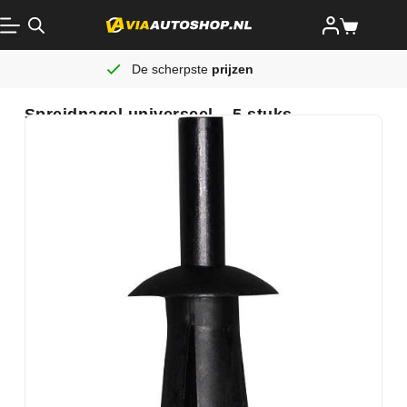
De scherpste
prijzen
Spreidnagel universeel – 5 stuks