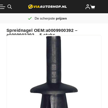
De scherpste
prijzen
Spreidnagel OEM:a0009900392 –
a0009902292 – 5 stuks