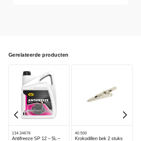
Gerelateerde producten
134.34678
40.500
7
-
Antifreeze SP 12 – 5L –
Krokodillen bek 2 stuks
G