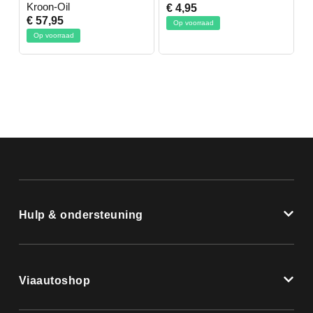
Kroon-Oil
€ 4,95
€
€ 57,95
Op voorraad
Op voorraad
Hulp & ondersteuning
Viaautoshop