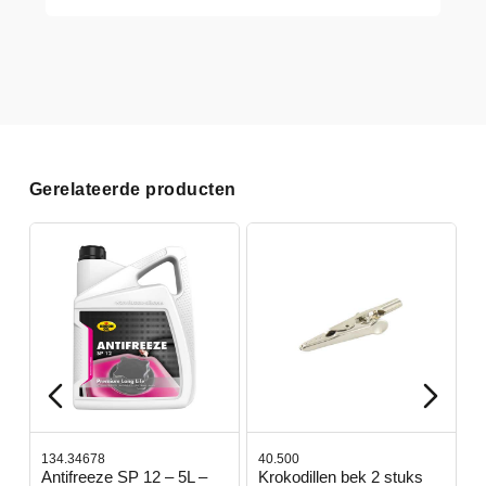
Gerelateerde producten
134.34678
40.500
7
-
Antifreeze SP 12 – 5L –
Krokodillen bek 2 stuks
G