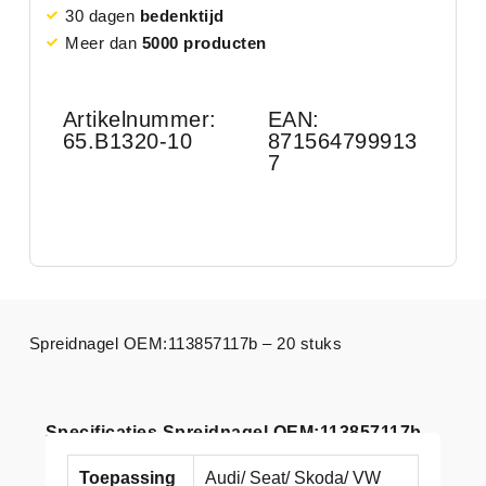
30 dagen
bedenktijd
Meer dan
5000 producten
Artikelnummer:
EAN:
65.B1320-10
871564799913
7
Spreidnagel OEM:113857117b – 20 stuks
Specificaties Spreidnagel OEM:113857117b
Toepassing
Audi/ Seat/ Skoda/ VW