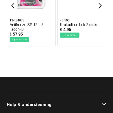
134.34678
40.500
7
-
Antifreeze SP 12 – 5L –
Krokodillen bek 2 stuks
G
Kroon-Oil
€ 4,95
€
€ 57,95
Op voorraad
Op voorraad
Hulp & ondersteuning