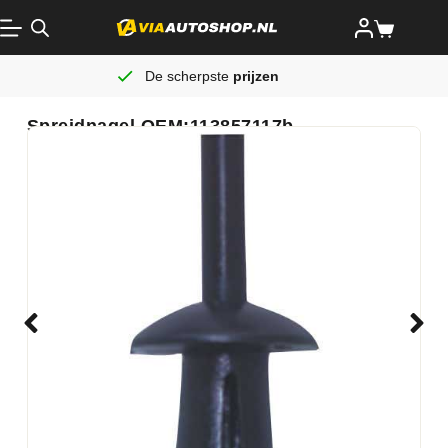
De scherpste
prijzen
Spreidnagel OEM:113857117b