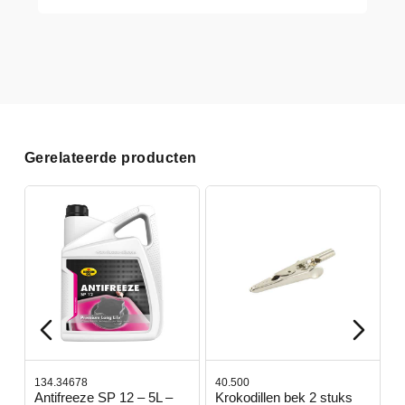
Gerelateerde producten
134.34678
40.500
7
-
Antifreeze SP 12 – 5L –
Krokodillen bek 2 stuks
G