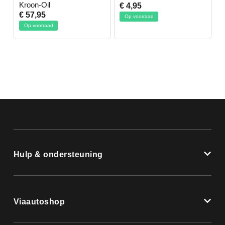
Kroon-Oil
€ 4,95
€
€ 57,95
Op voorraad
Op voorraad
Hulp & ondersteuning
Viaautoshop