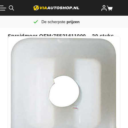
De scherpste
prijzen
Spreidmoer OEM:75521611000 – 20 stuks