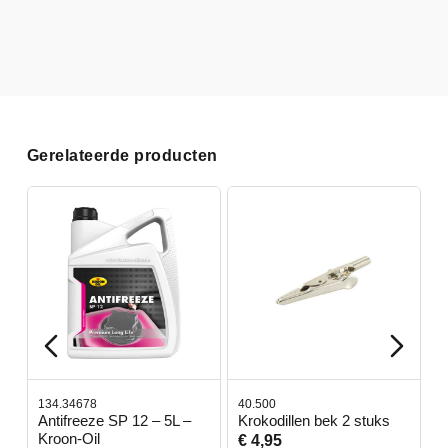
Gerelateerde producten
134.34678
40.500
7
-
Antifreeze SP 12 – 5L –
Krokodillen bek 2 stuks
G
Kroon-Oil
€ 4,95
€