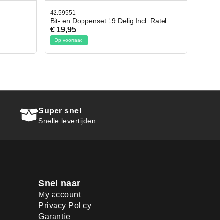
9551
42.65998
en Doppenset 19 Delig Incl. Ratel
Afbreekmes 2 stuks
,95
€ 10,95
oorraad
Op voorraad
Super snel
Snelle levertijden
Snel naar
My account
Privacy Policy
Garantie