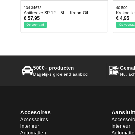
8
40.500
ze SP 12 – 5L – Kroon-Oil
Krokodillen bek 2 stuks
€ 4,95
aad
Op voorraad
5000+ producten
Gemak
Dagelijks groeiend aanbod
Nu, ach
Accesoires
Aansluit
Accessoires
Accessoir
Interieur
Interieur
Automatten
Automatte