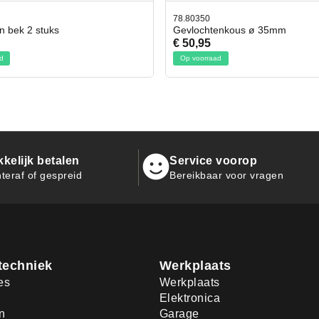
78.80350
42.5
Gevlochtenkous ø 35mm
Bit- 
€ 50,95
€ 19
Op voorraad
Op v
kelijk betalen
Service voorop
teraf of gespreid
Bereikbaar voor vragen
techniek
Werkplaats
es
Werkplaats
Elektronica
n
Garage