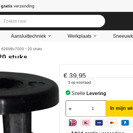
 gratis
verzending
Aansluittechniek
Werkplaats
Sneeuwke
:62698v7000 – 20 stuks
20 stuks
€
39,95
5 op voorraad.
Snelle
Levering
In mijn w