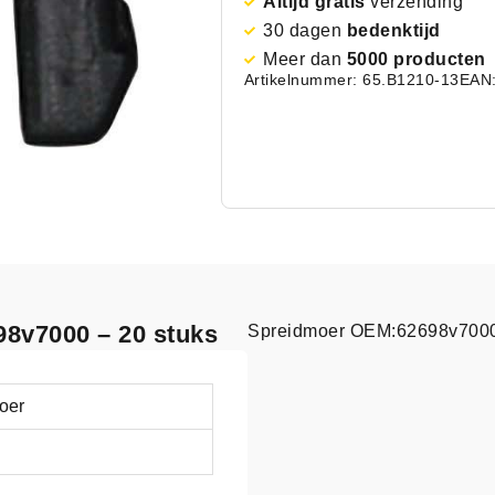
Altijd gratis
verzending
30 dagen
bedenktijd
Meer dan
5000 producten
Artikelnummer: 65.B1210-13
EAN
98v7000 – 20 stuks
Spreidmoer OEM:62698v7000 
oer