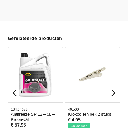
Gerelateerde producten
134.34678
40.500
7
-
Antifreeze SP 12 – 5L –
Krokodillen bek 2 stuks
G
Kroon-Oil
€ 4,95
€
€ 57,95
Op voorraad