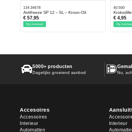
40.500
78.803
l
Krokodillen bek 2 stuks
Gevlo
€ 4,95
€ 50,
Op voorraad
Op voo
5000+ producten
Gemak
Dagelijks groeiend aanbod
Nu, ach
Accesoires
Aansluit
Accessoires
Accessoir
Interieur
Interieur
Automatten
Automatte