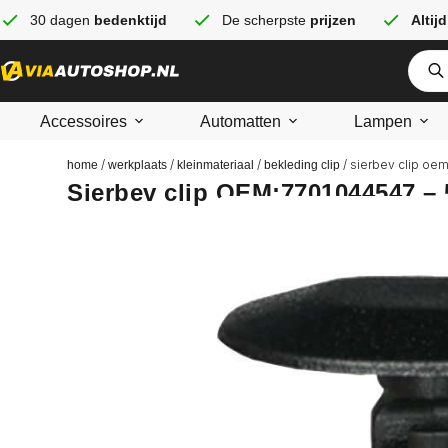
30 dagen
bedenktijd
De scherpste
prijzen
Altijd
Accessoires
Automatten
Lampen
/
/
/
/ sierbev clip oe
home
werkplaats
kleinmateriaal
bekleding clip
Sierbev clip OEM:7701044547 – 