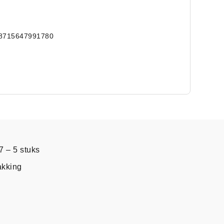
8715647991780
 – 5 stuks
akking