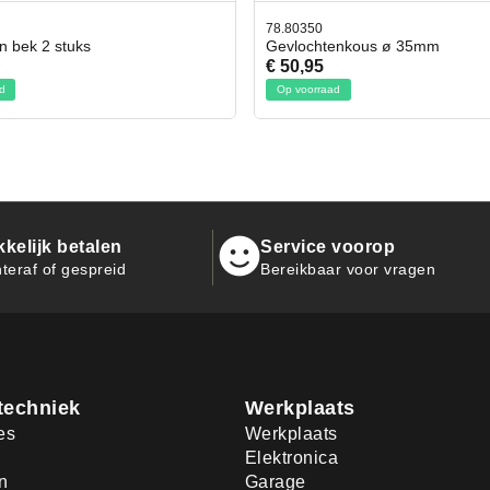
50
42.59551
chtenkous ø 35mm
Bit- en Doppenset 19 Delig In
95
€ 19,95
rraad
Op voorraad
kelijk betalen
Service voorop
teraf of gespreid
Bereikbaar voor vragen
techniek
Werkplaats
es
Werkplaats
Elektronica
n
Garage