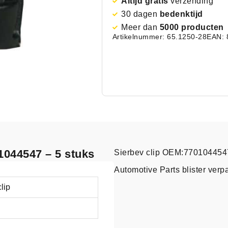
Altijd gratis
verzending
30 dagen
bedenktijd
Meer dan
5000 producten
Artikelnummer: 65.1250-28
EAN: 
1044547 – 5 stuks
Sierbev clip OEM:7701044547
Automotive Parts blister verp
lip