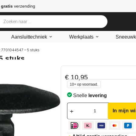
 gratis
verzending
Aansluittechniek
Werkplaats
Sneeuwke
m:7701044547 – 5 stuks
5 stuks
€
10,95
10+ op voorraad.
Snelle
levering
In mijn w