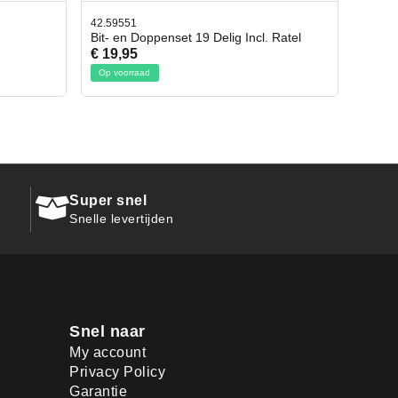
42.65998
cl. Ratel
Afbreekmes 2 stuks
€ 10,95
Op voorraad
Super snel
Snelle levertijden
Snel naar
My account
Privacy Policy
Garantie