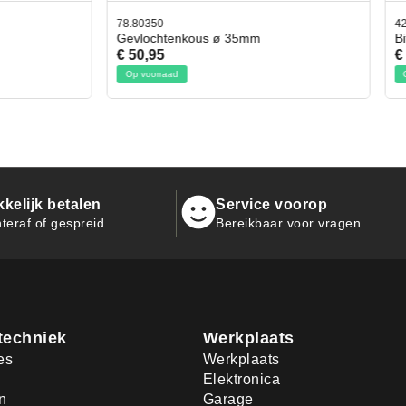
42.59551
tenkous ø 35mm
Bit- en Doppenset 19 Delig Incl
€ 19,95
aad
Op voorraad
kelijk betalen
Service voorop
teraf of gespreid
Bereikbaar voor vragen
techniek
Werkplaats
es
Werkplaats
Elektronica
n
Garage