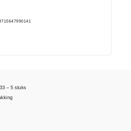
8715647990141
3 – 5 stuks
akking