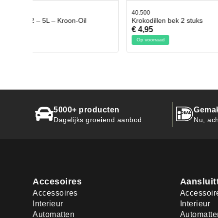
40.500
78.80350
Krokodillen bek 2 stuks
Gevloch
€ 4,95
€ 50,95
Op voorraad
Op voorr
5000+ producten
Gemak
Dagelijks groeiend aanbod
Nu, ach
Accesoires
Aansluit
Accessoires
Accessoir
Interieur
Interieur
Automatten
Automatte