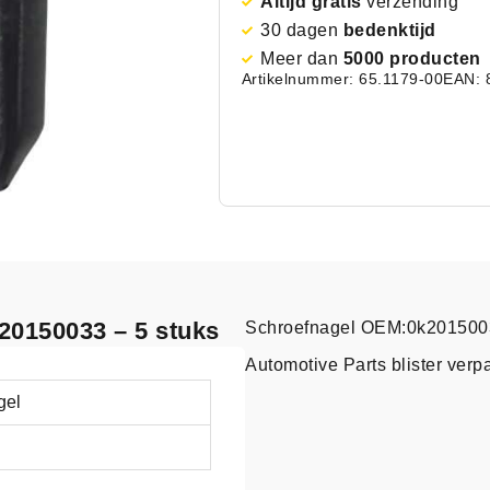
Altijd gratis
verzending
30 dagen
bedenktijd
Meer dan
5000 producten
Artikelnummer: 65.1179-00
EAN: 
20150033 – 5 stuks
Schroefnagel OEM:0k2015003
Automotive Parts blister verp
gel