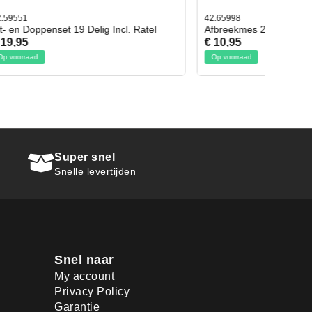
42.65998
. Ratel
Afbreekmes 2 stuks
€ 10,95
Op voorraad
Super snel
Snelle levertijden
Snel naar
My account
Privacy Policy
Garantie