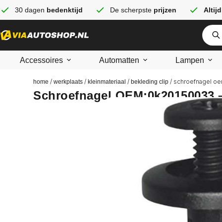
30 dagen
bedenktijd
De scherpste
prijzen
Altijd
Accessoires
Automatten
Lampen
/
/
/
/ schroefnagel oe
home
werkplaats
kleinmateriaal
bekleding clip
Schroefnagel OEM:0k20150033 –