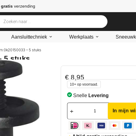
 gratis
verzending
Aansluittechniek
Werkplaats
Sneeuwke
m:0k20150033 – 5 stuks
 5 stuks
€
8,95
10+ op voorraad.
Snelle
Levering
In mijn w