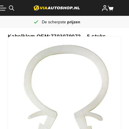
De scherpste
prijzen
Kabelklem OEM:7703079072 – 5 stuks