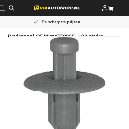
De scherpste
prijzen
Druknagel OEM:mr778865 – 20 stuks