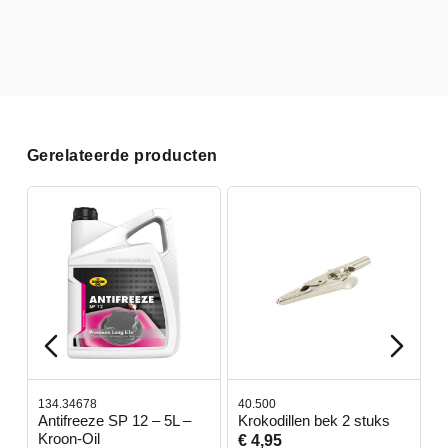
Gerelateerde producten
134.34678
40.500
7
-
Antifreeze SP 12 – 5L –
Krokodillen bek 2 stuks
G
Kroon-Oil
€ 4,95
€