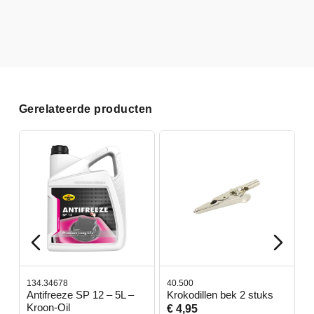
Gerelateerde producten
134.34678
40.500
7
-
Antifreeze SP 12 – 5L –
Krokodillen bek 2 stuks
G
Kroon-Oil
€ 4,95
€