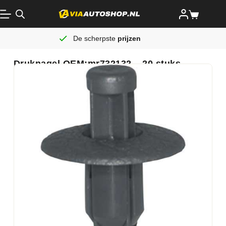
De scherpste
prijzen
Druknagel OEM:mr732132 – 20 stuks