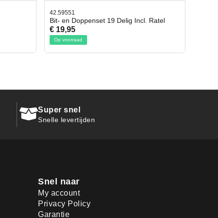
42.65998
cl. Ratel
Afbreekmes 2 stuks
€ 10,95
Op voorraad
Super snel
Snelle levertijden
Snel naar
My account
Privacy Policy
Garantie