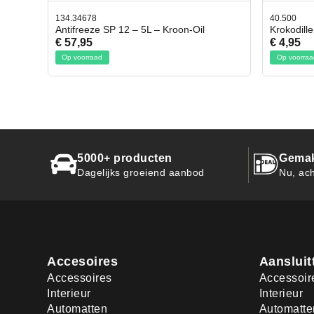
40.500
78.803
l
Krokodillen bek 2 stuks
Gevlo
€ 4,95
€ 50,
Op voorraad
Op voo
5000+ producten
Gemak
Dagelijks groeiend aanbod
Nu, ach
Accesoires
Aansluit
Accessoires
Accessoir
Interieur
Interieur
Automatten
Automatte