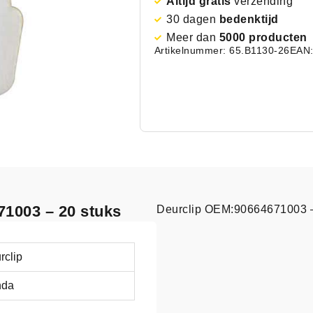
Altijd gratis
verzending
30 dagen
bedenktijd
Meer dan
5000 producten
Artikelnummer: 65.B1130-26
EAN:
71003 – 20 stuks
Deurclip OEM:90664671003 –
rclip
nda