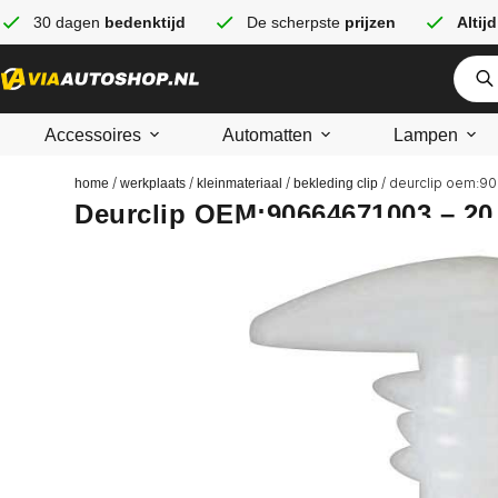
30 dagen
bedenktijd
De scherpste
prijzen
Altijd
Accessoires
Automatten
Lampen
/
/
/
/ deurclip oem:9
home
werkplaats
kleinmateriaal
bekleding clip
Deurclip OEM:90664671003 – 20