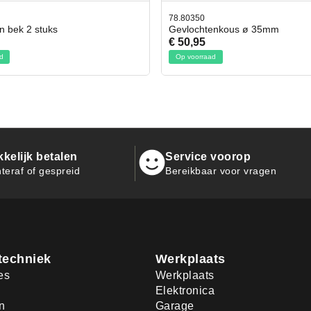
50
42.59551
chtenkous ø 35mm
Bit- en Doppenset 19 Delig In
95
€ 19,95
rraad
Op voorraad
kelijk betalen
Service voorop
teraf of gespreid
Bereikbaar voor vragen
techniek
Werkplaats
es
Werkplaats
Elektronica
n
Garage