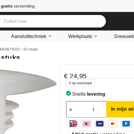
 gratis
verzending
Aansluittechniek
Werkplaats
Sneeuwke
0664671003 – 20 stuks
 stuks
€
24,95
3 op voorraad.
Snelle
levering
In mijn w