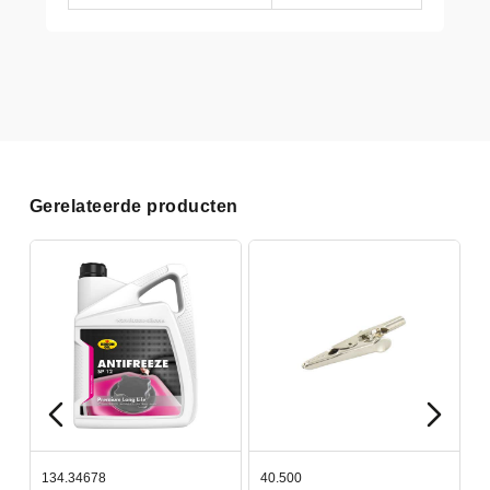
Gerelateerde producten
134.34678
40.500
7