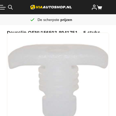
De scherpste
prijzen
Deurclip OEM:156503-8941751 – 5 stuks