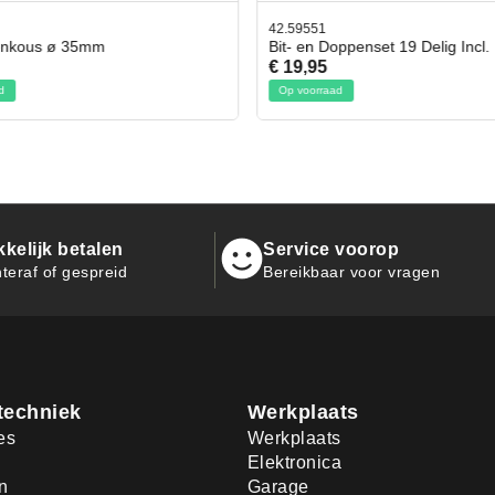
42.59551
enkous ø 35mm
Bit- en Doppenset 19 Delig Incl.
€ 19,95
d
Op voorraad
kelijk betalen
Service voorop
teraf of gespreid
Bereikbaar voor vragen
techniek
Werkplaats
es
Werkplaats
Elektronica
n
Garage