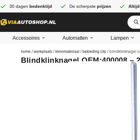
30 dagen
bedenktijd
De scherpste
prijzen
Altijd
Accessoires
Automatten
Lampen
/
/
/
/ blindklinknagel
home
werkplaats
kleinmateriaal
bekleding clip
Blindklinknagel OEM:400008 – 2