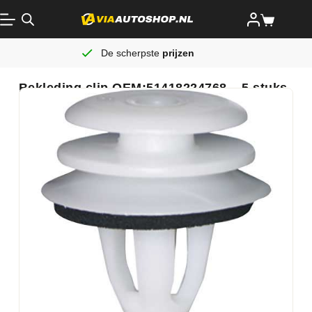
De scherpste
prijzen
Bekleding clip OEM:51418224768 – 5 stuks