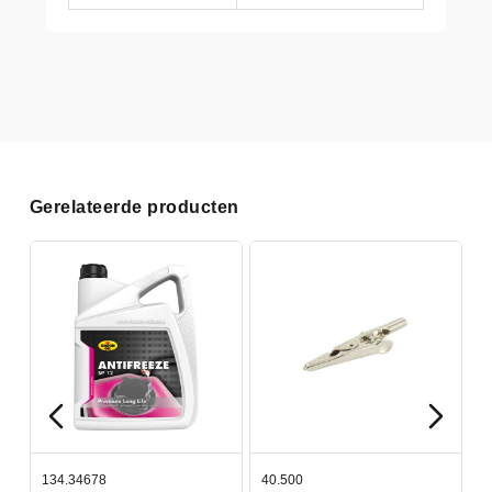
Gerelateerde producten
134.34678
40.500
7