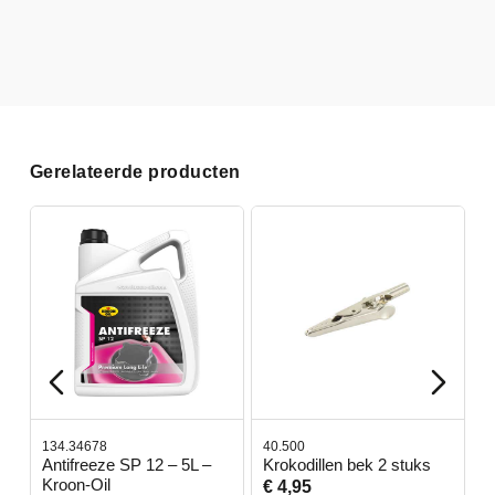
Gerelateerde producten
134.34678
40.500
7
-
Antifreeze SP 12 – 5L –
Krokodillen bek 2 stuks
G
Kroon-Oil
€ 4,95
€