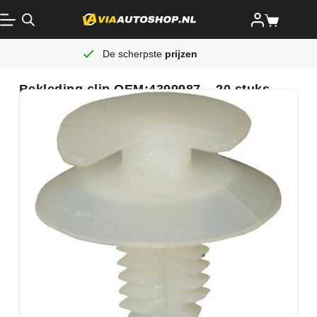
De scherpste
prijzen
Bekleding clip OEM:4399987 – 20 stuks