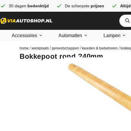
30 dagen
bedenktijd
De scherpste
prijzen
Altijd
Accessoires
Automatten
Lampen
/
/
/
/
home
werkplaats
gereedschappen
kwasten & toebehoren
bokke
Bokkepoot rond ?40mm