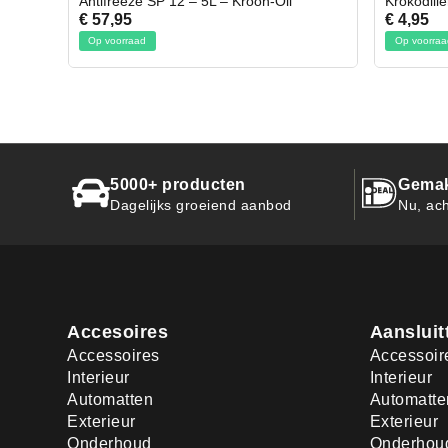
l
Krokodillen bek 2 stuks
Gevlo
€ 4,95
€ 50,
Op voorraad
Op voo
5000+ producten
Gemak
Dagelijks groeiend aanbod
Nu, ach
Accesoires
Aansluit
Accessoires
Accessoir
Interieur
Interieur
Automatten
Automatte
Exterieur
Exterieur
Onderhoud
Onderhou