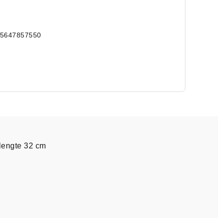
15647857550
lengte 32 cm