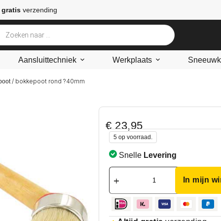
 gratis
verzending
Aansluittechniek
Werkplaats
Sneeuwke
/ bokkepoot rond ?40mm
poot
€
23,95
5 op voorraad.
Snelle
Levering
In mijn w