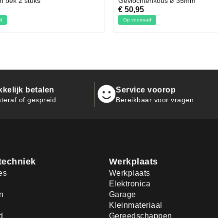
chtenkous ø 35mm
Bit- en Doppenset 19 Delig In
95
€ 19,95
rraad
Op voorraad
kelijk betalen
Service voorop
teraf of gespreid
Bereikbaar voor vragen
techniek
Werkplaats
es
Werkplaats
Elektronica
n
Garage
Kleinmateriaal
d
Gereedschappen