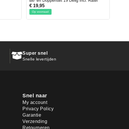
cl. Ratel
Afbreekmes 2 stuks
€ 10,95
Op voorraad
Super snel
Snelle levertijden
Snel naar
My account
Privacy Policy
Garantie
Verzending
Retourneren