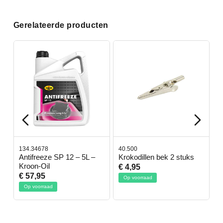
Gerelateerde producten
134.34678
40.500
7
-
Antifreeze SP 12 – 5L –
Krokodillen bek 2 stuks
G
Kroon-Oil
€ 4,95
€
€ 57,95
Op voorraad
Op voorraad