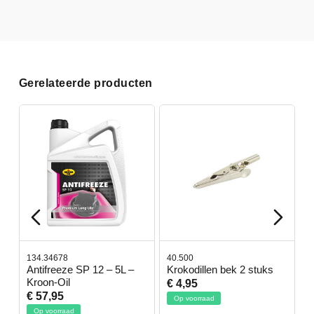
Gerelateerde producten
134.34678
40.500
7
-
Antifreeze SP 12 – 5L –
Krokodillen bek 2 stuks
G
Kroon-Oil
€ 4,95
€
€ 57,95
Op voorraad
Op voorraad