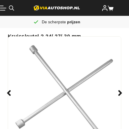
De scherpste
prijzen
Kruissleutel ? 24/ 27/ 30 mm