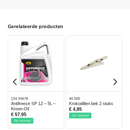
Gerelateerde producten
134.34678
40.500
7
-
Antifreeze SP 12 – 5L –
Krokodillen bek 2 stuks
G
Kroon-Oil
€ 4,95
€
€ 57,95
Op voorraad
Op voorraad