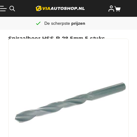
De scherpste
prijzen
Spiraalboor HSS-R ?8.5mm 5 stuks