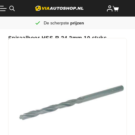
De scherpste
prijzen
Spiraalboor HSS-R ?4.2mm 10 stuks