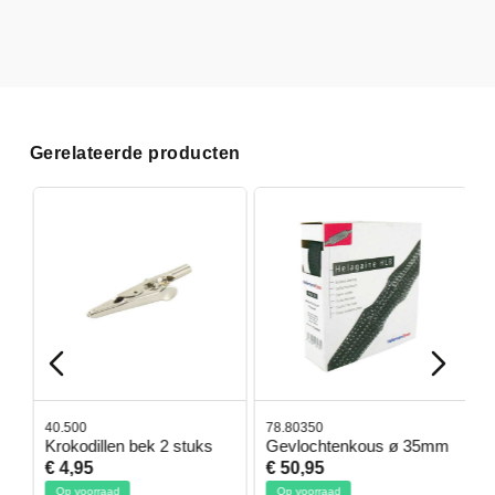
Gerelateerde producten
40.500
78.80350
4
Krokodillen bek 2 stuks
Gevlochtenkous ø 35mm
B
D
€ 4,95
€ 50,95
€
Op voorraad
Op voorraad