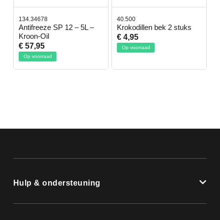
134.34678
40.500
7
-
Antifreeze SP 12 – 5L –
Krokodillen bek 2 stuks
G
Kroon-Oil
€ 4,95
€
€ 57,95
Op voorraad
Op voorraad
Hulp & ondersteuning