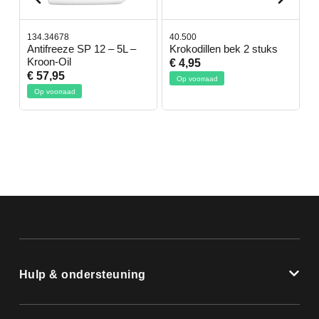
134.34678
40.500
7
-
Antifreeze SP 12 – 5L –
Krokodillen bek 2 stuks
G
Kroon-Oil
€ 4,95
€
€ 57,95
Op voorraad
Op voorraad
Hulp & ondersteuning