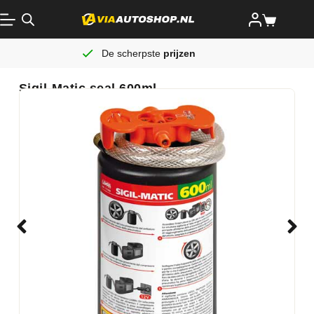
De scherpste
prijzen
Sigil-Matic seal 600ml