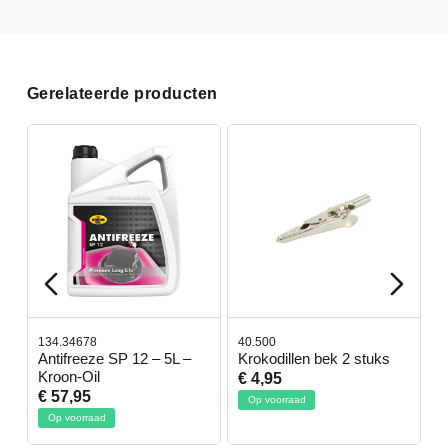
Gerelateerde producten
134.34678
40.500
7
-
Antifreeze SP 12 – 5L –
Krokodillen bek 2 stuks
G
Kroon-Oil
€ 4,95
€
€ 57,95
Op voorraad
Op voorraad