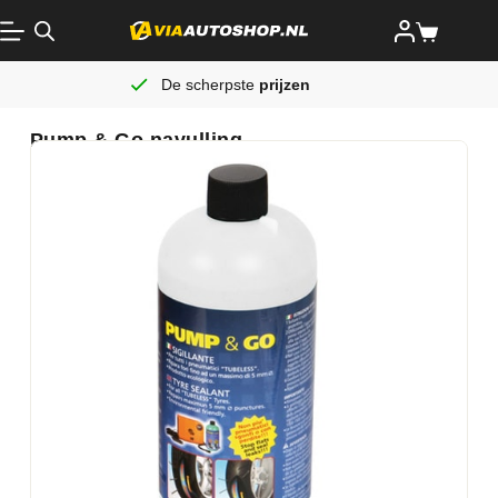
De scherpste
prijzen
Pump & Go navulling