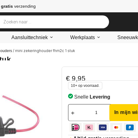
 gratis
verzending
Aansluittechniek
Werkplaats
Sneeuwke
/ mini zekeringhouder fhm2c 1 stuk
houders
tuk
€
9,95
10+ op voorraad.
Snelle
Levering
In mijn w