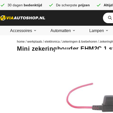
30 dagen
bedenktijd
De scherpste
prijzen
Altijd
Accessoires
Automatten
Lampen
/
/
/
/
home
werkplaats
elektronica
zekeringen & toebehoren
zekering
Mini zekeringhouder FHM2C 1 s