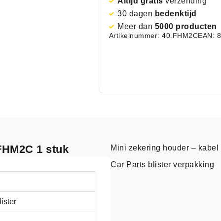
Altijd gratis
verzending
30 dagen
bedenktijd
Meer dan
5000 producten
Artikelnummer: 40.FHM2C
EAN: 
 FHM2C 1 stuk
Mini zekering houder – kabel
Car Parts blister verpakking
lister