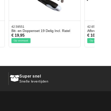
42.65998
. Ratel
Afbreekmes 2 stuks
€ 10,95
Op voorraad
Super snel
Snelle levertijden