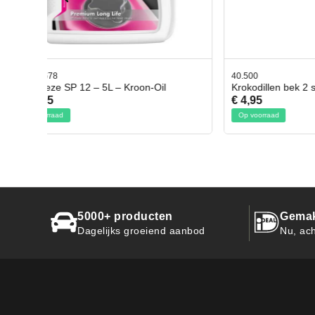
40.500
78.8035
Krokodillen bek 2 stuks
Gevloc
€ 4,95
€ 50,9
Op voorraad
Op voorr
5000+ producten
Gemak
Dagelijks groeiend aanbod
Nu, ach