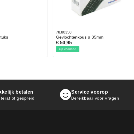
0
42.59551
htenkous ø 35mm
Bit- en Doppenset 19 Delig Incl
5
€ 19,95
aad
Op voorraad
kelijk betalen
Service voorop
teraf of gespreid
Bereikbaar voor vragen