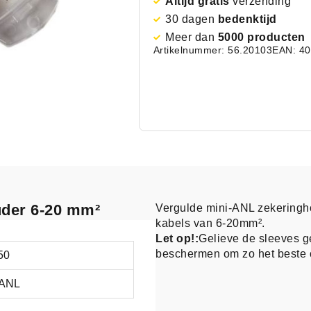
Altijd gratis
verzending
30 dagen
bedenktijd
Meer dan
5000 producten
Artikelnummer: 56.20103
EAN: 4
uder 6-20 mm²
Vergulde mini-ANL zekeringh
kabels van 6-20mm².
Let op!:
Gelieve de sleeves ge
beschermen om zo het beste c
50
 ANL