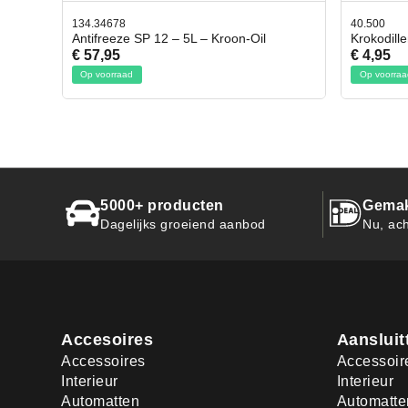
40.500
– Kroon-Oil
Krokodillen bek 2 stuks
€ 4,95
Op voorraad
5000+ producten
Gemak
Dagelijks groeiend aanbod
Nu, ach
Accesoires
Aansluit
Accessoires
Accessoir
Interieur
Interieur
Automatten
Automatte