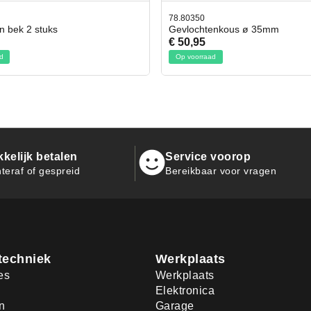
78.80350
42.59551
Gevlochtenkous ø 35mm
Bit- en Doppenset 1
€ 50,95
€ 19,95
Op voorraad
Op voorraad
kelijk betalen
Service voorop
teraf of gespreid
Bereikbaar voor vragen
techniek
Werkplaats
es
Werkplaats
Elektronica
n
Garage