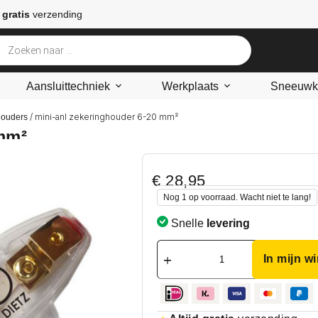
 gratis
verzending
Aansluittechniek
Werkplaats
Sneeuwke
/ mini-anl zekeringhouder 6-20 mm²
houders
mm²
€
28,95
Nog 1 op voorraad. Wacht niet te lang!
Snelle
levering
In mijn w