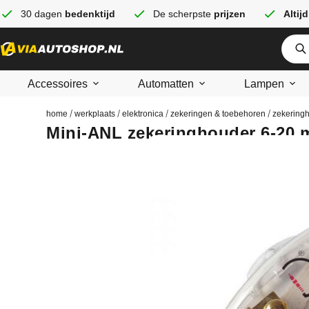
30 dagen
bedenktijd
De scherpste
prijzen
Altijd
Accessoires
Automatten
Lampen
/
/
/
/
home
werkplaats
elektronica
zekeringen & toebehoren
zekering
Mini-ANL zekeringhouder 6-20 