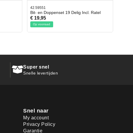
42.65998
9 Delig Incl. Ratel
Afbreekmes 2 stuks
€ 10,95
Op voorraad
Super snel
Snelle levertijden
Snel naar
My account
Privacy Policy
Garantie