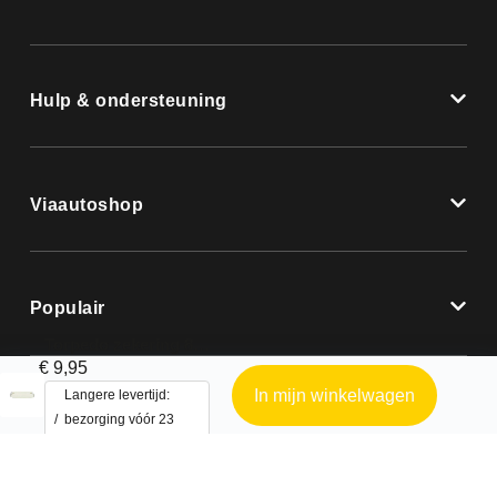
Hulp & ondersteuning
Viaautoshop
Populair
Torpedo zekering 8 ampère
€
9,95
In mijn winkelwagen
Langere levertijd:
bezorging vóór 23
August