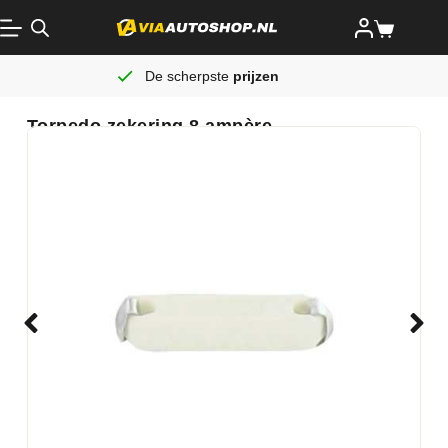
De scherpste
prijzen
Torpedo zekering 8 ampère