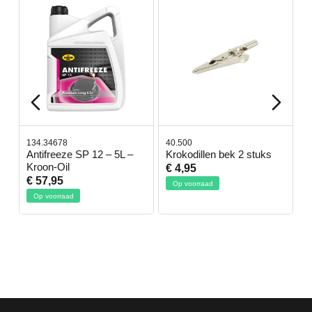
134.34678
40.500
7
-
Antifreeze SP 12 – 5L –
Krokodillen bek 2 stuks
G
Kroon-Oil
€ 4,95
€
€ 57,95
Op voorraad
Op voorraad