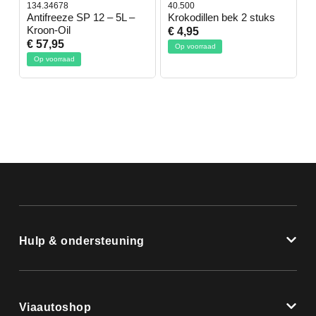
134.34678
40.500
7
-
Antifreeze SP 12 – 5L –
Krokodillen bek 2 stuks
G
Kroon-Oil
€ 4,95
€
€ 57,95
Op voorraad
Op voorraad
Hulp & ondersteuning
Viaautoshop