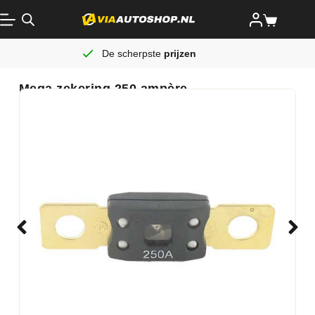
De scherpste
prijzen
Mega zekering 250 ampère