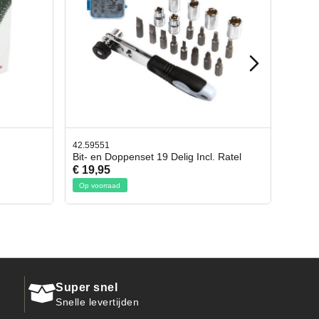
42.65998
l. Ratel
Afbreekmes 2 stuks
€ 10,95
Op voorraad
Super snel
Snelle levertijden