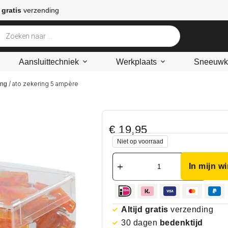
 gratis
verzending
Aansluittechniek
Werkplaats
Sneeuwke
/ ato zekering 5 ampère
ing
€
19,95
Niet op voorraad
In mijn w
Altijd gratis
verzending
30 dagen
bedenktijd