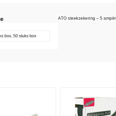
re
ATO steekzekering – 5 ampère
uks box, 50 stuks box