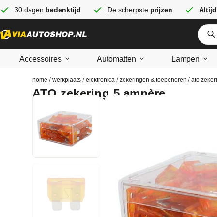
30 dagen
bedenktijd
De scherpste
prijzen
Altijd
Accessoires
Automatten
Lampen
/
/
/
/
home
werkplaats
elektronica
zekeringen & toebehoren
ato zeker
ATO zekering 5 ampère