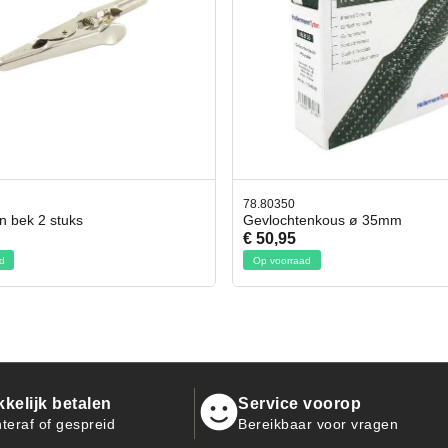
0
42.59551
htenkous ø 35mm
Bit- en Doppenset 19 Delig Inc
5
€ 19,95
raad
Op voorraad
kelijk betalen
Service voorop
teraf of gespreid
Bereikbaar voor vragen