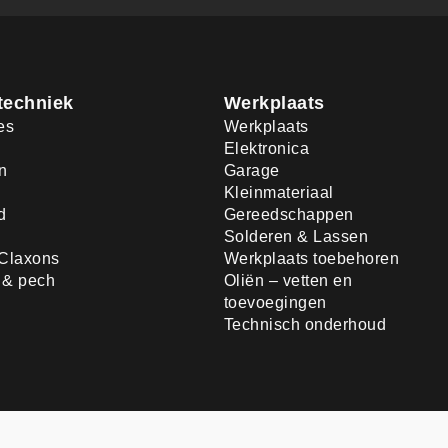
techniek
Werkplaats
es
Werkplaats
Elektronica
n
Garage
Kleinmateriaal
d
Gereedschappen
Solderen & Lassen
Claxons
Werkplaats toebehoren
d & pech
Oliën – vetten en
toevoegingen
Technisch onderhoud