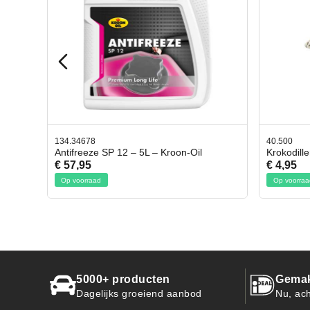
40.500
78.8035
l
Krokodillen bek 2 stuks
Gevloc
€ 4,95
€ 50,9
Op voorraad
Op voor
5000+ producten
Gemak
Dagelijks groeiend aanbod
Nu, ach