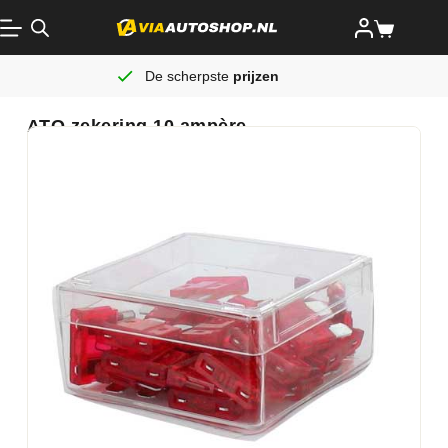
De scherpste
prijzen
ATO zekering 10 ampère