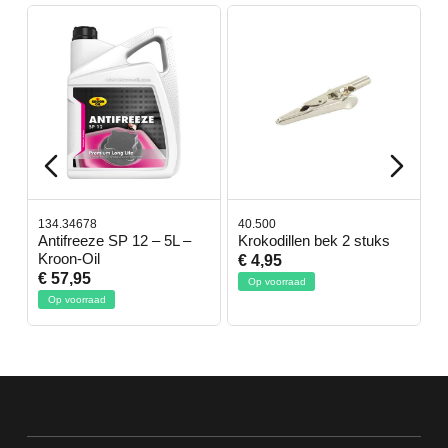
134.34678
40.500
7
-
Antifreeze SP 12 – 5L –
Krokodillen bek 2 stuks
G
Kroon-Oil
€ 4,95
€
€ 57,95
Op voorraad
Op voorraad