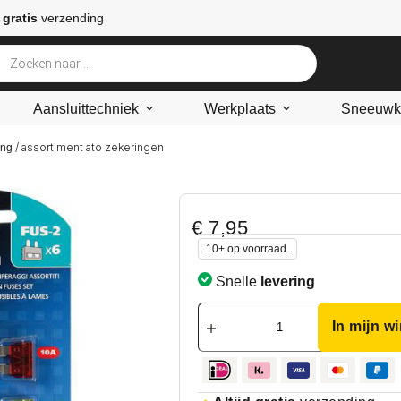
 gratis
verzending
Aansluittechniek
Werkplaats
Sneeuwke
/ assortiment ato zekeringen
ing
€
7,95
10+ op voorraad.
Snelle
levering
In mijn w