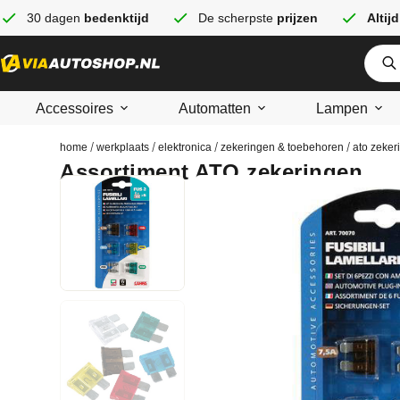
30 dagen
bedenktijd
De scherpste
prijzen
Altijd
Accessoires
Automatten
Lampen
/
/
/
/
home
werkplaats
elektronica
zekeringen & toebehoren
ato zeker
Assortiment ATO zekeringen