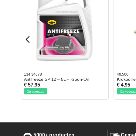
40.500
oon-Oil
Krokodillen bek 2 stuks
€ 4,95
Op voorraad
5000+ producten
Gemak