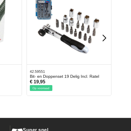
42.65998
lig Incl. Ratel
Afbreekmes 2 stuks
€ 10,95
Op voorraad
Super snel