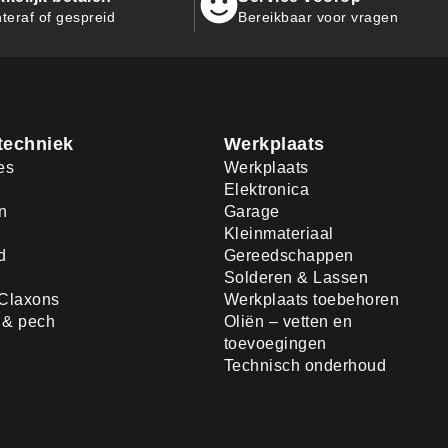
teraf of gespreid
Bereikbaar voor vragen
techniek
Werkplaats
es
Werkplaats
Elektronica
n
Garage
Kleinmateriaal
d
Gereedschappen
Solderen & Lassen
Claxons
Werkplaats toebehoren
d & pech
Oliën – vetten en
toevoegingen
Technisch onderhoud