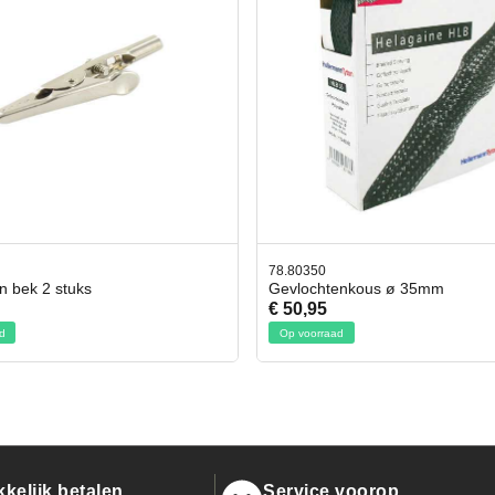
78.80350
42.59551
Gevlochtenkous ø 35mm
Bit- en Doppenset 19 De
€ 50,95
€ 19,95
Op voorraad
Op voorraad
kelijk betalen
Service voorop