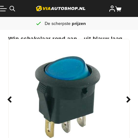
De scherpste
prijzen
Wip schakelaar rond aan – uit blauw laag