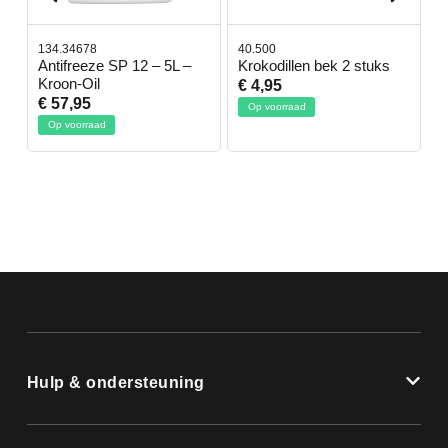
134.34678
40.500
7
-
Antifreeze SP 12 – 5L –
Krokodillen bek 2 stuks
G
Kroon-Oil
€ 4,95
€
€ 57,95
Op voorraad
Op voorraad
Hulp & ondersteuning